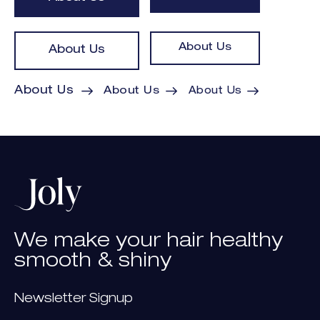
About Us
About Us
About Us
About Us
About Us
We
make
your
hair
healthy
smooth
&
shiny
Newsletter Signup