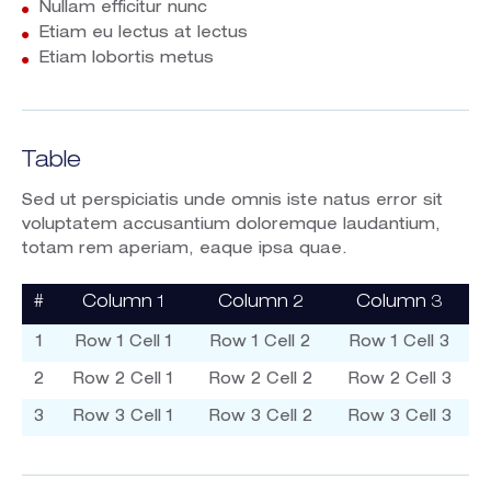
Nullam efficitur nunc
Etiam eu lectus at lectus
Etiam lobortis metus
Table
Sed ut perspiciatis unde omnis iste natus error sit
voluptatem accusantium doloremque laudantium,
totam rem aperiam, eaque ipsa quae.
#
Column 1
Column 2
Column 3
1
Row 1 Cell 1
Row 1 Cell 2
Row 1 Cell 3
2
Row 2 Cell 1
Row 2 Cell 2
Row 2 Cell 3
3
Row 3 Cell 1
Row 3 Cell 2
Row 3 Cell 3