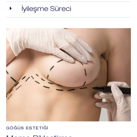
İyileşme Süreci
GÖĞÜS ESTETIĞI