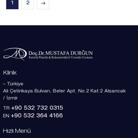
>
1
2
Klinik
– Türkiye
Ali Çetinkaya Bulvarı, Beler Apt. No.2 Kat:2 Alsancak
/ İzmir
+90 532 732 0315
TR
+90 532 364 4166
EN
Hızlı Menü