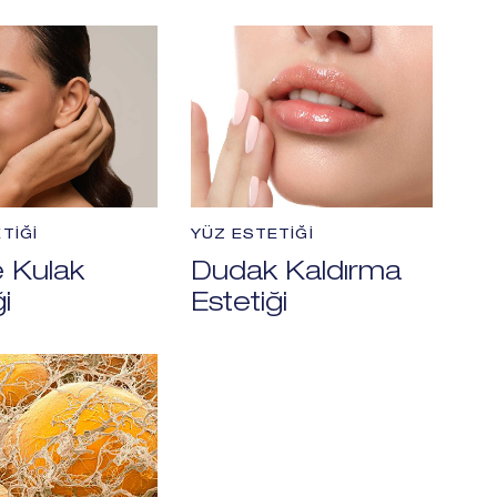
TIĞI
YÜZ ESTETIĞI
 Kulak
Dudak Kaldırma
i
Estetiği