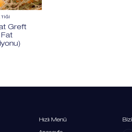
TIĞI
t Greft
 Fat
iyonu)
Hızlı Menü
Biz