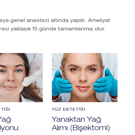
ya genel anestezi altında yapılır. Ameliyat
üreci yaklaşık 15 günde tamamlanmış olur.
TIĞI
YÜZ ESTETIĞI
Yağ
Yanaktan Yağ
iyonu
Alımı (Bişektomi)