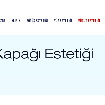
ızda
Klinik
Göğüs Estetiği
Yüz Estetiği
Vücut Estetiği
apağı Estetiği