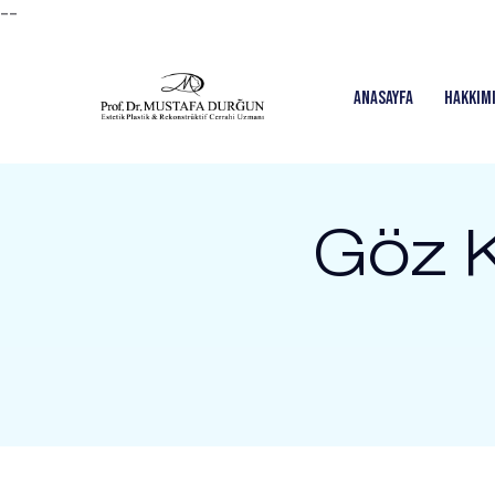
--
Anasayfa
Hakkım
Göz K